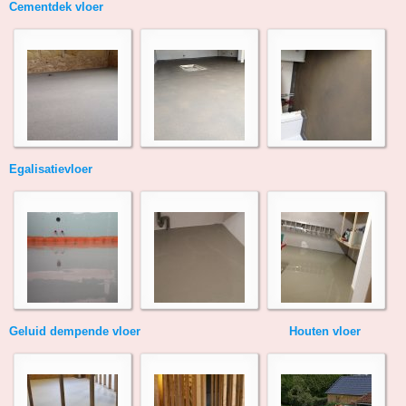
Cementdek vloer
Egalisatievloer
Geluid dempende vloer Houten vloer