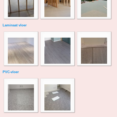
Laminaat vloer
PVC-vloer